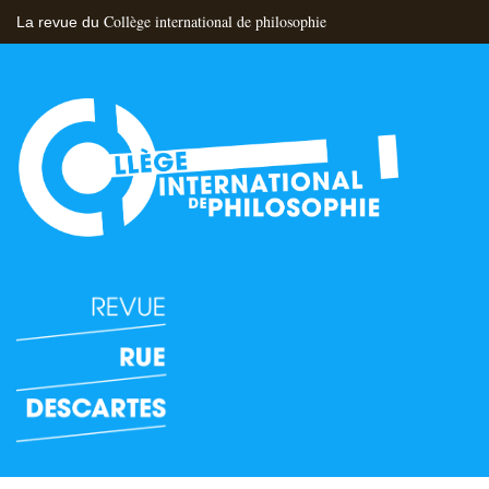
Collège international de philosophie
La revue du
Flux RSS
Nous contacter