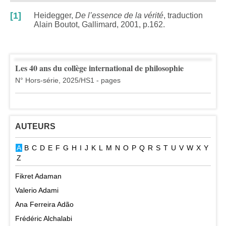
[1]
Heidegger,
De l’essence de la vérité
, traduction
Alain Boutot, Gallimard, 2001, p.162.
Les 40 ans du collège international de philosophie
N° Hors-série, 2025/HS1 - pages
AUTEURS
A
B
C
D
E
F
G
H
I
J
K
L
M
N
O
P
Q
R
S
T
U
V
W
X
Y
Z
Fikret Adaman
Valerio Adami
Ana Ferreira Adão
Frédéric Alchalabi