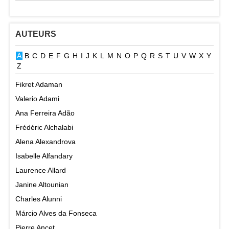
AUTEURS
A
B
C
D
E
F
G
H
I
J
K
L
M
N
O
P
Q
R
S
T
U
V
W
X
Y
Z
Fikret Adaman
Valerio Adami
Ana Ferreira Adão
Frédéric Alchalabi
Alena Alexandrova
Isabelle Alfandary
Laurence Allard
Janine Altounian
Charles Alunni
Márcio Alves da Fonseca
Pierre Ancet