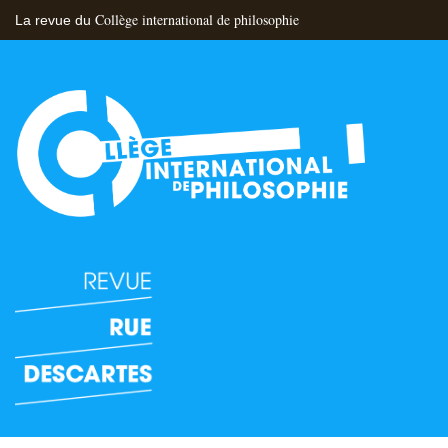
Collège international de philosophie
La revue du
Flux RSS
Nous contacter