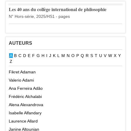
Les 40 ans du collège international de philosophie
N° Hors-série, 2025/HS1 - pages
AUTEURS
A
B
C
D
E
F
G
H
I
J
K
L
M
N
O
P
Q
R
S
T
U
V
W
X
Y
Z
Fikret Adaman
Valerio Adami
Ana Ferreira Adão
Frédéric Alchalabi
Alena Alexandrova
Isabelle Alfandary
Laurence Allard
Janine Altounian