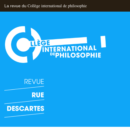
Collège international de philosophie
La revue du
Flux RSS
Nous contacter