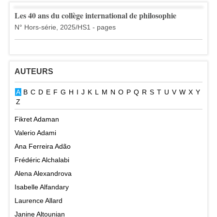
Les 40 ans du collège international de philosophie
N° Hors-série, 2025/HS1 - pages
AUTEURS
A
B
C
D
E
F
G
H
I
J
K
L
M
N
O
P
Q
R
S
T
U
V
W
X
Y
Z
Fikret Adaman
Valerio Adami
Ana Ferreira Adão
Frédéric Alchalabi
Alena Alexandrova
Isabelle Alfandary
Laurence Allard
Janine Altounian