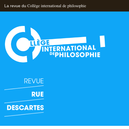
Collège international de philosophie
La revue du
Flux RSS
Nous contacter