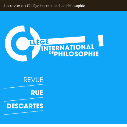
Collège international de philosophie
La revue du
Flux RSS
Nous contacter