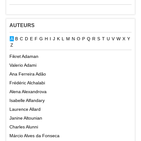
AUTEURS
A
B
C
D
E
F
G
H
I
J
K
L
M
N
O
P
Q
R
S
T
U
V
W
X
Y
Z
Fikret Adaman
Valerio Adami
Ana Ferreira Adão
Frédéric Alchalabi
Alena Alexandrova
Isabelle Alfandary
Laurence Allard
Janine Altounian
Charles Alunni
Márcio Alves da Fonseca