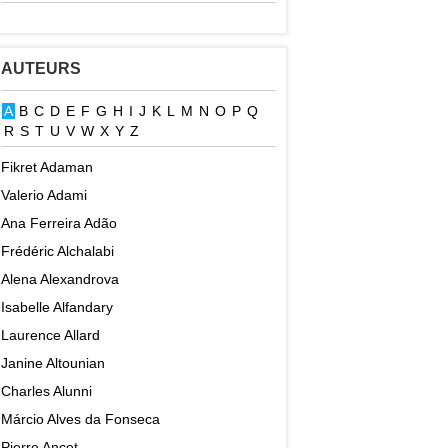
AUTEURS
A
B
C
D
E
F
G
H
I
J
K
L
M
N
O
P
Q
R
S
T
U
V
W
X
Y
Z
Fikret Adaman
Valerio Adami
Ana Ferreira Adão
Frédéric Alchalabi
Alena Alexandrova
Isabelle Alfandary
Laurence Allard
Janine Altounian
Charles Alunni
Márcio Alves da Fonseca
Pierre Ancet