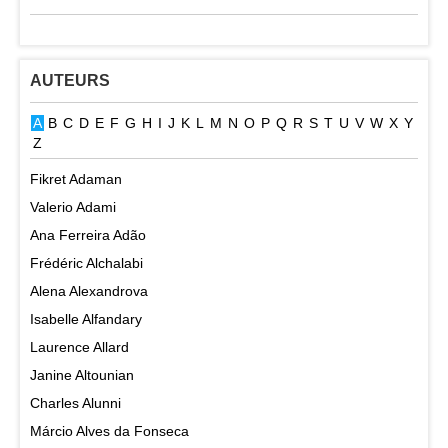
AUTEURS
A
B
C
D
E
F
G
H
I
J
K
L
M
N
O
P
Q
R
S
T
U
V
W
X
Y
Z
Fikret Adaman
Valerio Adami
Ana Ferreira Adão
Frédéric Alchalabi
Alena Alexandrova
Isabelle Alfandary
Laurence Allard
Janine Altounian
Charles Alunni
Márcio Alves da Fonseca