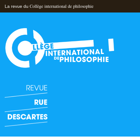
Collège international de philosophie
La revue du
Flux RSS
Nous contacter