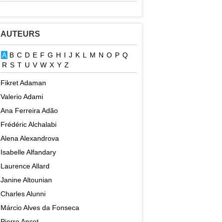
AUTEURS
A
B
C
D
E
F
G
H
I
J
K
L
M
N
O
P
Q
R
S
T
U
V
W
X
Y
Z
Fikret Adaman
Valerio Adami
Ana Ferreira Adão
Frédéric Alchalabi
Alena Alexandrova
Isabelle Alfandary
Laurence Allard
Janine Altounian
Charles Alunni
Márcio Alves da Fonseca
Pierre Ancet