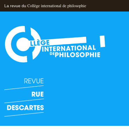
Collège international de philosophie
La revue du
Flux RSS
Nous contacter