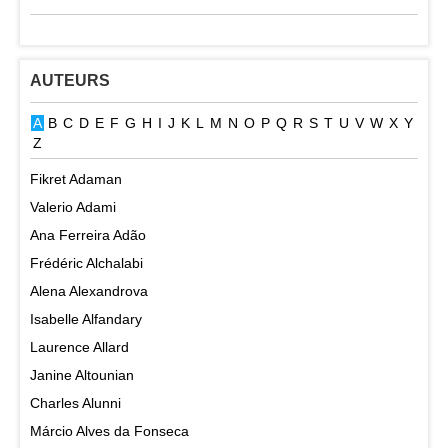
AUTEURS
A
B
C
D
E
F
G
H
I
J
K
L
M
N
O
P
Q
R
S
T
U
V
W
X
Y
Z
Fikret Adaman
Valerio Adami
Ana Ferreira Adão
Frédéric Alchalabi
Alena Alexandrova
Isabelle Alfandary
Laurence Allard
Janine Altounian
Charles Alunni
Márcio Alves da Fonseca