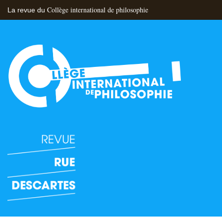
Collège international de philosophie
La revue du
Flux RSS
Nous contacter