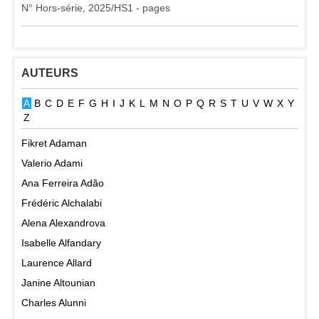
N° Hors-série, 2025/HS1 - pages
AUTEURS
A
B
C
D
E
F
G
H
I
J
K
L
M
N
O
P
Q
R
S
T
U
V
W
X
Y
Z
Fikret Adaman
Valerio Adami
Ana Ferreira Adão
Frédéric Alchalabi
Alena Alexandrova
Isabelle Alfandary
Laurence Allard
Janine Altounian
Charles Alunni