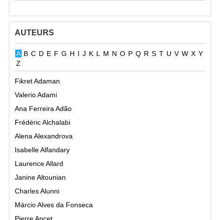
AUTEURS
A
B
C
D
E
F
G
H
I
J
K
L
M
N
O
P
Q
R
S
T
U
V
W
X
Y
Z
Fikret Adaman
Valerio Adami
Ana Ferreira Adão
Frédéric Alchalabi
Alena Alexandrova
Isabelle Alfandary
Laurence Allard
Janine Altounian
Charles Alunni
Márcio Alves da Fonseca
Pierre Ancet