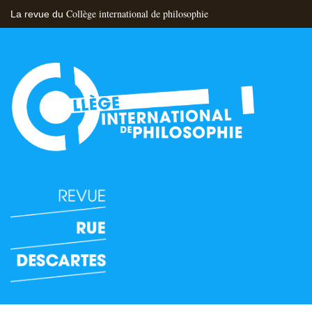
Collège international de philosophie
La revue du
Flux RSS
Nous contacter