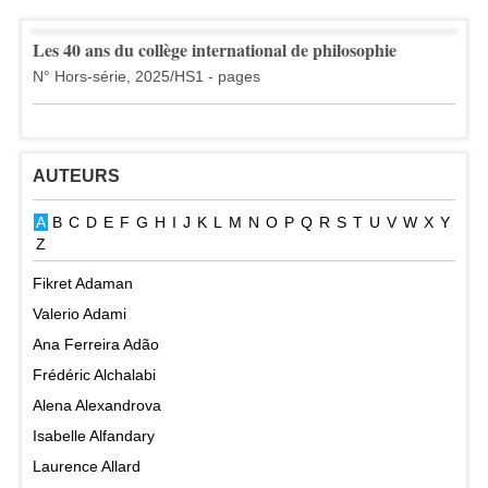
Les 40 ans du collège international de philosophie
N° Hors-série, 2025/HS1 - pages
AUTEURS
A
B
C
D
E
F
G
H
I
J
K
L
M
N
O
P
Q
R
S
T
U
V
W
X
Y
Z
Fikret Adaman
Valerio Adami
Ana Ferreira Adão
Frédéric Alchalabi
Alena Alexandrova
Isabelle Alfandary
Laurence Allard