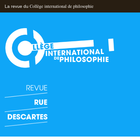
Collège international de philosophie
La revue du
Flux RSS
Nous contacter