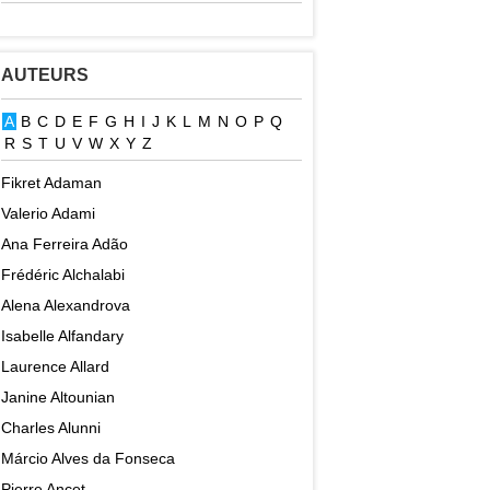
AUTEURS
A
B
C
D
E
F
G
H
I
J
K
L
M
N
O
P
Q
R
S
T
U
V
W
X
Y
Z
Fikret Adaman
Valerio Adami
Ana Ferreira Adão
Frédéric Alchalabi
Alena Alexandrova
Isabelle Alfandary
Laurence Allard
Janine Altounian
Charles Alunni
Márcio Alves da Fonseca
Pierre Ancet