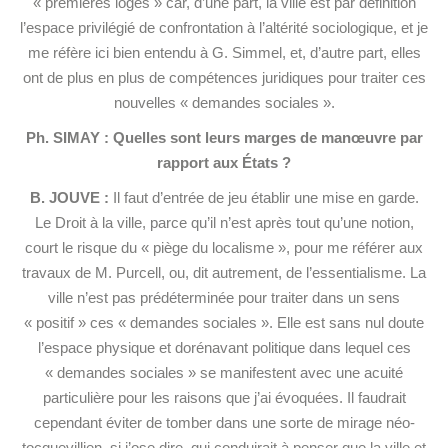
« premières loges » car, d’une part, la ville est par définition
l’espace privilégié de confrontation à l’altérité sociologique, et je
me réfère ici bien entendu à G. Simmel, et, d’autre part, elles
ont de plus en plus de compétences juridiques pour traiter ces
nouvelles « demandes sociales ».
Ph. SIMAY : Quelles sont leurs marges de manœuvre par
rapport aux États ?
B. JOUVE :
Il faut d’entrée de jeu établir une mise en garde.
Le Droit à la ville, parce qu’il n’est après tout qu’une notion,
court le risque du « piège du localisme », pour me référer aux
travaux de M. Purcell, ou, dit autrement, de l’essentialisme. La
ville n’est pas prédéterminée pour traiter dans un sens
« positif » ces « demandes sociales ». Elle est sans nul doute
l’espace physique et dorénavant politique dans lequel ces
« demandes sociales » se manifestent avec une acuité
particulière pour les raisons que j’ai évoquées. Il faudrait
cependant éviter de tomber dans une sorte de mirage néo-
tocquevillien, si j’ose dire, qui conduirait à penser que la ville et