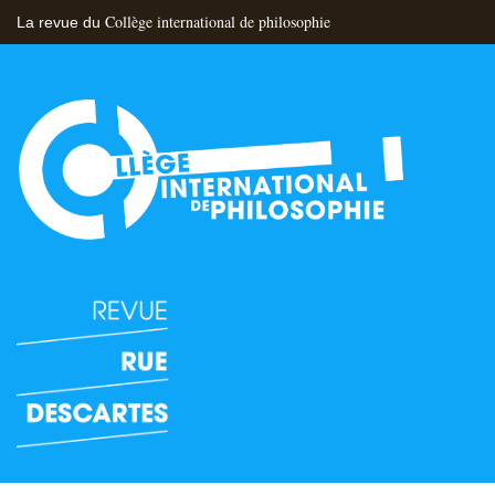
Collège international de philosophie
La revue du
Flux RSS
Nous contacter