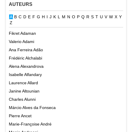
AUTEURS
A
B
C
D
E
F
G
H
I
J
K
L
M
N
O
P
Q
R
S
T
U
V
W
X
Y
Z
Fikret Adaman
Valerio Adami
Ana Ferreira Adão
Frédéric Alchalabi
Alena Alexandrova
Isabelle Alfandary
Laurence Allard
Janine Altounian
Charles Alunni
Márcio Alves da Fonseca
Pierre Ancet
Marie-Françoise André