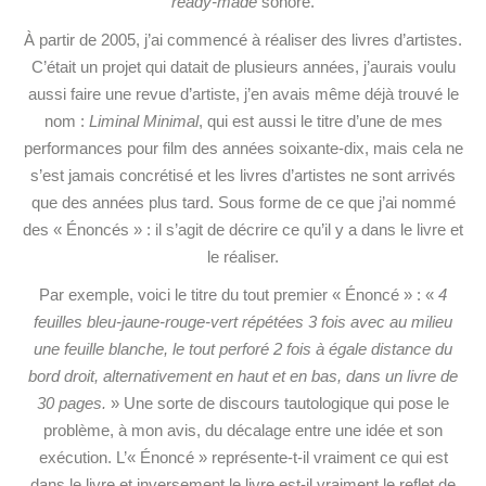
ready-made
sonore.
À partir de 2005, j’ai commencé à réaliser des livres d’artistes.
C’était un projet qui datait de plusieurs années, j’aurais voulu
aussi faire une revue d’artiste, j’en avais même déjà trouvé le
nom :
Liminal Minimal
, qui est aussi le titre d’une de mes
performances pour film des années soixante-dix, mais cela ne
s’est jamais concrétisé et les livres d’artistes ne sont arrivés
que des années plus tard. Sous forme de ce que j’ai nommé
des « Énoncés » : il s’agit de décrire ce qu’il y a dans le livre et
le réaliser.
Par exemple, voici le titre du tout premier « Énoncé » : «
4
feuilles bleu-jaune-rouge-vert répétées 3 fois avec au milieu
une feuille blanche, le tout perforé 2 fois à égale distance du
bord droit, alternativement en haut et en bas, dans un livre de
30 pages.
» Une sorte de discours tautologique qui pose le
problème, à mon avis, du décalage entre une idée et son
exécution. L’« Énoncé » représente-t-il vraiment ce qui est
dans le livre et inversement le livre est-il vraiment le reflet de