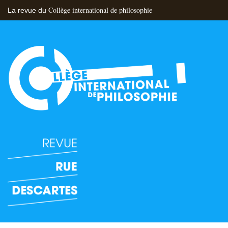
Collège international de philosophie
La revue du
Flux RSS
Nous contacter