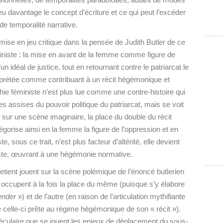
jeu davantage le concept d’écriture et ce qui peut l’excéder
de temporalité narrative.
mise en jeu critique dans la pensée de Judith Butler de ce
ministe : la mise en avant de la femme comme figure de
un idéal de justice, tout en retournant contre le patriarcat le
rprétée comme contribuant à un récit hégémonique et
phie féministe n’est plus lue comme une contre-histoire qui
 les assises du pouvoir politique du patriarcat, mais se voit
 sur une scène imaginaire, la place du double du récit
égorise ainsi en la femme la figure de l’oppression et en
e, sous ce trait, n’est plus facteur d’altérité, elle devient
iste, œuvrant
à une hégémonie normative.
ntretient jouent sur la scène polémique de l’énoncé butlerien
y occupent à la fois la place du même (puisque s’y élabore
ender
») et de l’autre (en raison de l’articulation mythifiante
 celle-ci prête au régime hégémonique de son « récit »).
péculaire que se jouent les enjeux de déplacement du sous-