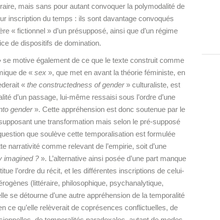
téraire, mais sans pour autant convoquer la polymodalité de
eur inscription du temps : ils sont davantage convoqués
 « fictionnel » d’un présupposé, ainsi que d’un régime
ice de dispositifs de domination.
ive » se motive également de ce que le texte construit comme
émique de «
sex
», que met en avant la théorie féministe, en
cèderait «
the constructedness of gender
» culturaliste, est
ité d’un passage, lui-même ressaisi sous l’ordre d’une
nto gender
». Cette appréhension est donc soutenue par le
supposant une transformation mais selon le pré-supposé
 question que soulève cette temporalisation est formulée
e narrativité comme relevant de l’empirie, soit d’une
ly imagined ?
». L’alternative ainsi posée d’une part manque
e l’ordre du récit, et les différentes inscriptions de celui-
rogènes (littéraire, philosophique, psychanalytique,
 elle se détourne d’une autre appréhension de la temporalité
n ce qu’elle relèverait de coprésences conflictuelles, de
lsionnelles, de temporalités paradoxales, autant de modes