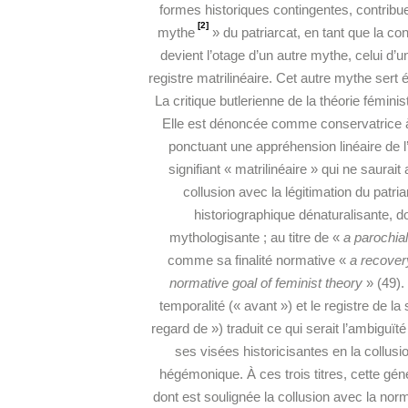
formes historiques contingentes, contribue à
[2]
mythe
» du patriarcat, en tant que la cont
devient l’otage d’un autre mythe, celui d’un
registre matrilinéaire. Cet autre mythe sert
La critique butlerienne de la théorie fémini
Elle est dénoncée comme conservatrice à 
ponctuant une appréhension linéaire de l’h
signifiant « matrilinéaire » qui ne saurait
collusion avec la légitimation du patri
historiographique dénaturalisante, d
mythologisante ; au titre de «
a parochial
comme sa finalité normative «
a recover
normative goal of feminist theory
» (49).
temporalité (« avant ») et le registre de la
regard de ») traduit ce qui serait l’ambiguï
ses visées historicisantes en la collusio
hégémonique. À ces trois titres, cette généa
dont est soulignée la collusion avec la norme