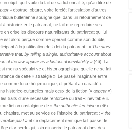
n objet, qu’il voile du fait de sa fictionnalité, qu’au titre de
 past
» obstrue, obture, voire forclôt l’articulation d’autres
e critique butlerienne souligne que, dans un retournement de
 à historiciser le patriarcat, ne fait que reproduire ses
re en crise les discours naturalisants du patriarcat qui lui
niste est alors perçue comme opérant comme son double,
cipant à la justification de la loi du patriarcat : «
The story
arrative
that, by telling a single, authoritative account about
n of the law appear as a historical inevitability
» (46). La
est moins spéculative et historiographique qu’elle ne se fait
 l’instance de cette « stratégie ». Le passé imaginaire entre
ée comme force hégémonique, et prêtant au caractère
ns historico-culturelles mais ceux de la fiction («
appear
»)
 les traits d’une nécessité renforcée du trait « inévitable ».
mme fiction nostalgique de «
the authentic feminine
» (46)
u chapitre, met au service de l’histoire du patriarcat : «
the
overable past
» et ce déplacement sémique fait passer le
âge d’or perdu qui, loin d’inscrire le patriarcat dans des