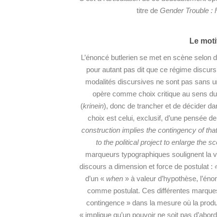
titre de
Gender Trouble : 
Le moti
L’énoncé butlerien se met en scène selon de
pour autant pas dit que ce régime discursi
modalités discursives ne sont pas sans un 
opère comme choix critique au sens d
(
krinein
), donc de trancher et de décider dans
choix est celui, exclusif, d’une pensée de
construction implies the contingency of th
to the political project to enlarge the 
marqueurs typographiques soulignent la v
discours a dimension et force de postulat :
d’un «
when
» à valeur d’hypothèse, l’éno
comme postulat. Ces différentes marques 
contingence » dans la mesure où la produ
« implique qu’un pouvoir ne soit pas d’abord 