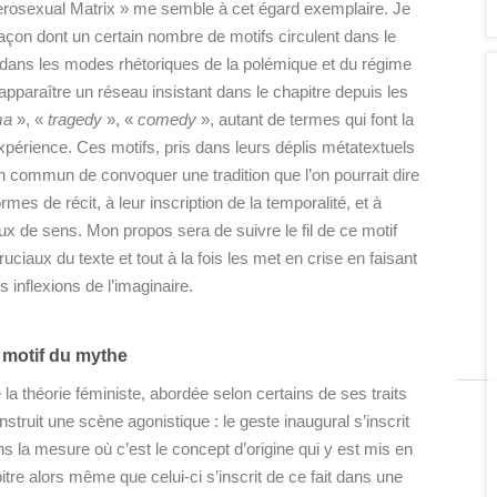
erosexual Matrix » me semble à cet égard exemplaire. Je
façon dont un certain nombre de motifs circulent dans le
ent dans les modes rhétoriques de la polémique et du régime
t apparaître un réseau insistant dans le chapitre depuis les
ma
», «
tragedy
», «
comedy
», autant de termes qui font la
expérience. Ces motifs, pris dans leurs déplis métatextuels
n commun de convoquer une tradition que l’on pourrait dire
rmes de récit, à leur inscription de la temporalité, et à
x de sens. Mon propos sera de suivre le fil de ce motif
ruciaux du texte et tout à la fois les met en crise en faisant
s inflexions de l’imaginaire.
 motif du mythe
a théorie féministe, abordée selon certains de ses traits
uit une scène agonistique : le geste inaugural s’inscrit
ns la mesure où c’est le concept d’origine qui y est mis en
itre alors même que celui-ci s’inscrit de ce fait dans une