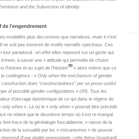
Feminism and the Subversion of identity
.
f de l’engendrement
s modalités plus discursives que narratives, mais il n’est
f ne soit pas traversé de motifs narratifs spectraux. Ces
tour paradoxal : en effet elles reposent sur un geste qui
u
krinein
, à savoir une « attitude qui permette de choisir
[3]
 l’histoire et au sujet de l’histoire
» alors même que ce
 la contingence : «
Only when the mechanism of gender
at construction does “constructedness” per se prove useful
scope of possible gender configurations
» (49). Tous les
aleur d’ancrage épistémique de ce qui dans le régime de
« only when
». Là où le «
only when
» pourrait être précédé
ncé ne retient que le deuxième temps où il est re-marqué
font trace de la généalogie foucaldienne, « raison de la
ction de la sexualité par les « mécanismes » de pouvoir
répressif d’une réalité préexistante, cette thèse [montrant]