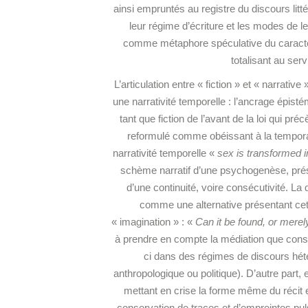
ainsi empruntés au registre du discours lit
leur régime
d’écriture et les modes de l
comme métaphore spéculative du caractère
totalisant au serv
L’articulation entre « fiction » et « narrat
une narrativité temporelle : l’ancrage épist
tant que fiction de l’avant de la loi qui pré
reformulé comme obéissant à la temporal
narrativité temporelle «
sex is transformed i
schème narratif d’une psychogenèse, pré
d’une continuité, voire consécutivité. La
comme une alternative présentant cett
« imagination » : «
Can it be found, or mere
à prendre en compte la médiation que constitu
ci dans des régimes de discours hété
anthropologique ou politique). D’autre part,
mettant en crise la forme même du récit e
conservation de traces et d’empreintes pu