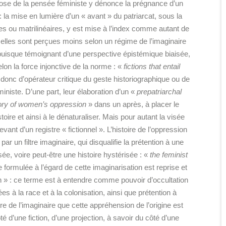
ropose de la pensée féministe y dénonce la prégnance d’un
» : la mise en lumière d’un « avant » du patriarcat, sous la
les ou matrilinéaires, y est mise à l’index comme autant de
 elles sont perçues moins selon un régime de l’imaginaire
r puisque témoignant d’une perspective épistémique biaisée,
lon la force injonctive de la norme : «
fictions that entail
 donc d’opérateur critique du geste historiographique ou de
ministe. D’une part, leur élaboration d’un «
prepatriarchal
tory of women’s oppression
» dans un après, à placer le
toire et ainsi à le dénaturaliser. Mais pour autant la visée
nt d’un registre « fictionnel ». L’histoire de l’oppression
un filtre imaginaire, qui disqualifie la prétention à une
sée, voire peut-être une histoire hystérisée : «
the feminist
e formulée à l’égard de cette imaginarisation est reprise et
n » : ce terme est à entendre comme pouvoir d’occultation
es à la race et à la colonisation, ainsi que prétention à
itre de l’imaginaire que cette appréhension de l’origine est
té d’une fiction, d’une projection, à savoir du côté d’une