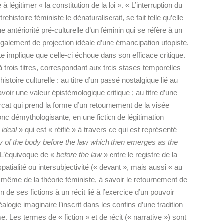
 légitimer « la constitution de la loi ». « L’interruption du
rehistoire féministe le dénaturaliserait, se fait telle qu’elle
e antériorité pré-culturelle d’un féminin qui se réfère à un
 également de projection idéale d’une émancipation utopiste.
ste implique que celle-ci échoue dans son efficace critique.
trois titres, correspondant aux trois stases temporelles
istoire culturelle : au titre d’un passé nostalgique lié au
 avoir une valeur épistémologique critique ; au titre d’une
arcat qui prend la forme d’un retournement de la visée
onc démythologisante, en une fiction de légitimation
 ideal
» qui est « réifié » à travers ce qui est représenté
y of the body before the law which then emerges as the
 L’équivoque de «
before the law
» entre le registre de la
 spatialité ou intersubjectivité (« devant », mais aussi « au
té même de la théorie féministe, à savoir le retournement de
n de ses fictions à un récit lié à l’exercice d’un pouvoir
logie imaginaire l’inscrit dans les confins d’une tradition
. Les termes de « fiction » et de récit (« narrative ») sont