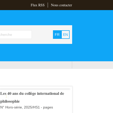
Flux RSS
Nous contacter
FR
EN
Les 40 ans du collège international de
1
philosophie
N° Hors-série, 2025/HS1 - pages