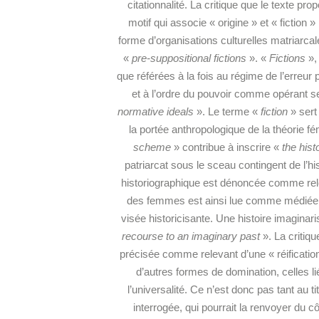
citationnalité. La critique que le texte p
motif qui associe « origine » et « fiction 
forme d’organisations culturelles matriarca
«
pre-suppositional fictions
». «
Fictions
»,
que référées à la fois au régime de l’erreu
et à l’ordre du pouvoir comme opérant se
normative ideals
». Le terme «
fiction
» sert
la portée anthropologique de la théorie fé
scheme
» contribue à inscrire «
the his
patriarcat sous le sceau contingent de l’his
historiographique est dénoncée comme releva
des femmes est ainsi lue comme médiée par 
visée historicisante. Une histoire imaginari
recourse to an imaginary past
». La critiqu
précisée comme relevant d’une « réificatio
d’autres formes de domination, celles lié
l’universalité. Ce n’est donc pas tant au t
interrogée, qui pourrait la renvoyer du cô