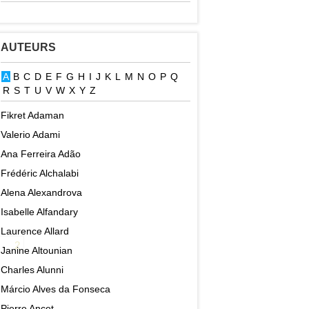
AUTEURS
A
B
C
D
E
F
G
H
I
J
K
L
M
N
O
P
Q
R
S
T
U
V
W
X
Y
Z
Fikret Adaman
Valerio Adami
Ana Ferreira Adão
Frédéric Alchalabi
Alena Alexandrova
Isabelle Alfandary
Laurence Allard
2
Janine Altounian
Charles Alunni
Márcio Alves da Fonseca
Pierre Ancet