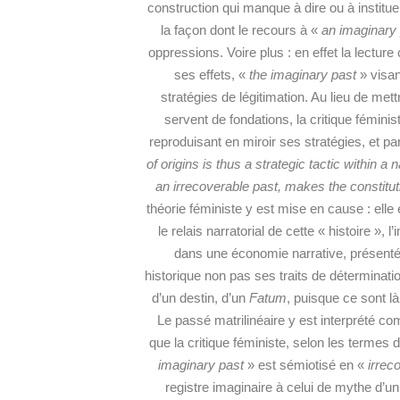
construction qui manque à dire ou à instituer u
la façon dont le recours à «
an imaginary
oppressions. Voire plus : en effet la lectur
ses effets, «
the imaginary past
» visant
stratégies de légitimation. Au lieu de mett
servent de fondations, la critique fémi
reproduisant en miroir ses stratégies, et parti
of origins is thus a strategic tactic within a n
an irrecoverable past, makes the constitutio
théorie féministe y est mise en cause : elle 
le relais narratorial de cette « histoire »,
dans une économie narrative, présent
historique non pas ses traits de déterminatio
d’un destin, d’un
Fatum
, puisque ce sont là
Le passé matrilinéaire y est interprété co
que la critique féministe, selon les termes d
imaginary past
» est sémiotisé en «
irrec
registre imaginaire à celui de mythe d’un 