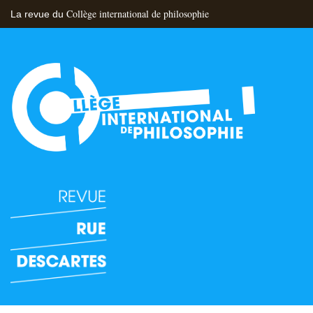
Collège international de philosophie
La revue du
Flux RSS
Nous contacter