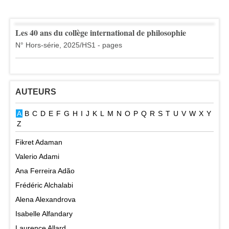
Les 40 ans du collège international de philosophie
N° Hors-série, 2025/HS1 - pages
AUTEURS
A
B
C
D
E
F
G
H
I
J
K
L
M
N
O
P
Q
R
S
T
U
V
W
X
Y
Z
Fikret Adaman
Valerio Adami
Ana Ferreira Adão
Frédéric Alchalabi
Alena Alexandrova
Isabelle Alfandary
Laurence Allard