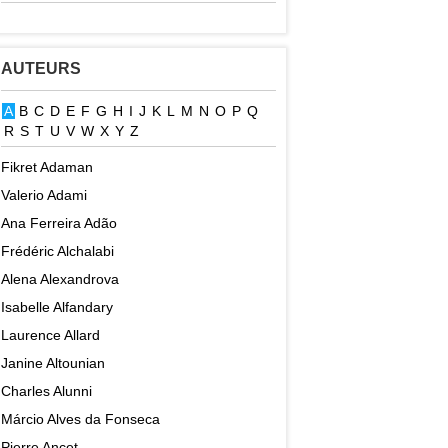
AUTEURS
A
B
C
D
E
F
G
H
I
J
K
L
M
N
O
P
Q
R
S
T
U
V
W
X
Y
Z
Fikret Adaman
Valerio Adami
Ana Ferreira Adão
Frédéric Alchalabi
Alena Alexandrova
Isabelle Alfandary
Laurence Allard
Janine Altounian
Charles Alunni
Márcio Alves da Fonseca
Pierre Ancet