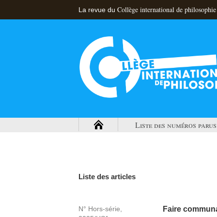
Collège international de philosophie
La revue du
Liste des numéros parus
Liste des articles
N° Hors-série,
Faire communau