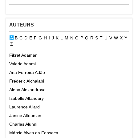
AUTEURS
A
B
C
D
E
F
G
H
I
J
K
L
M
N
O
P
Q
R
S
T
U
V
W
X
Y
Z
Fikret Adaman
Valerio Adami
Ana Ferreira Adão
Frédéric Alchalabi
Alena Alexandrova
Isabelle Alfandary
Laurence Allard
Janine Altounian
Charles Alunni
Márcio Alves da Fonseca