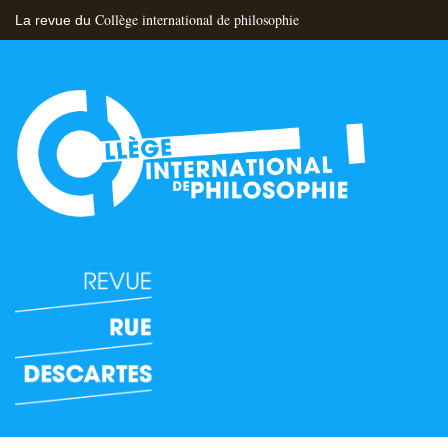
Collège international de philosophie
La revue du
Flux RSS
Nous contacter