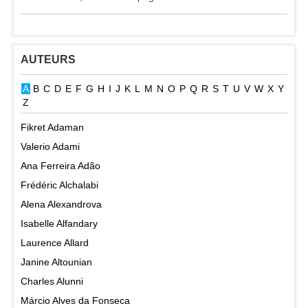
AUTEURS
A
B
C
D
E
F
G
H
I
J
K
L
M
N
O
P
Q
R
S
T
U
V
W
X
Y
Z
Fikret Adaman
Valerio Adami
Ana Ferreira Adão
Frédéric Alchalabi
Alena Alexandrova
Isabelle Alfandary
Laurence Allard
Janine Altounian
Charles Alunni
Márcio Alves da Fonseca