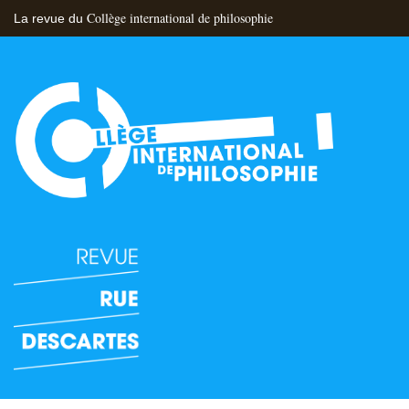
Collège international de philosophie
La revue du
Flux RSS
Nous contacter