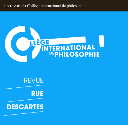
Collège international de philosophie
La revue du
Flux RSS
Nous contacter