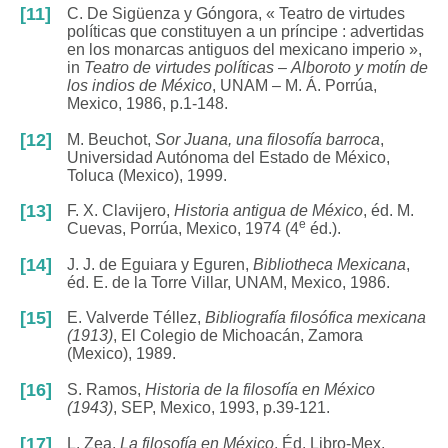
[11]
C. De Sigüenza y Góngora, « Teatro de virtudes
políticas que constituyen a un príncipe : advertidas
en los monarcas antiguos del mexicano imperio »,
in
Teatro de virtudes políticas
–
Alboroto y motín de
los indios de México
, UNAM – M. Á. Porrúa,
Mexico, 1986, p.1-148.
[12]
M. Beuchot,
Sor Juana, una filosofía barroca
,
Universidad Autónoma del Estado de México,
Toluca (Mexico), 1999.
[13]
F. X. Clavijero,
Historia antigua de México
, éd. M.
e
Cuevas, Porrúa, Mexico, 1974 (4
éd.).
[14]
J. J. de Eguiara y Eguren,
Bibliotheca Mexicana
,
éd. E. de la Torre Villar, UNAM, Mexico, 1986.
[15]
E. Valverde Téllez,
Bibliografía filosófica mexicana
(1913)
, El Colegio de Michoacán, Zamora
(Mexico), 1989.
[16]
S. Ramos,
Historia de la filosofía en México
(1943)
, SEP, Mexico, 1993, p.39-121.
[17]
L. Zea,
La filosofía en México
, Éd. Libro-Mex,