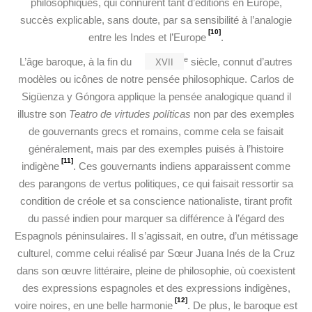
philosophiques, qui connurent tant d’éditions en Europe,
succès explicable, sans doute, par sa sensibilité à l’analogie
[10]
entre les Indes et l’Europe
.
xvii
e
L’âge baroque, à la fin du
siècle, connut d’autres
modèles ou icônes de notre pensée philosophique. Carlos de
Sigüenza y Góngora applique la pensée analogique quand il
illustre son
Teatro de virtudes políticas
non par des exemples
de gouvernants grecs et romains, comme cela se faisait
généralement, mais par des exemples puisés à l’histoire
[11]
indigène
. Ces gouvernants indiens apparaissent comme
des parangons de vertus politiques, ce qui faisait ressortir sa
condition de créole et sa conscience nationaliste, tirant profit
du passé indien pour marquer sa différence à l’égard des
Espagnols péninsulaires. Il s’agissait, en outre, d’un métissage
culturel, comme celui réalisé par Sœur Juana Inés de la Cruz
dans son œuvre littéraire, pleine de philosophie, où coexistent
des expressions espagnoles et des expressions indigènes,
[12]
voire noires, en une belle harmonie
. De plus, le baroque est