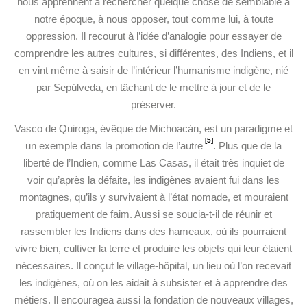
nous apprennent à rechercher quelque chose de semblable à
notre époque, à nous opposer, tout comme lui, à toute
oppression. Il recourut à l’idée d’analogie pour essayer de
comprendre les autres cultures, si différentes, des Indiens, et il
en vint même à saisir de l’intérieur l’humanisme indigène, nié
par Sepúlveda, en tâchant de le mettre à jour et de le
préserver.
Vasco de Quiroga, évêque de Michoacán, est un paradigme et
[5]
un exemple dans la promotion de l’autre
. Plus que de la
liberté de l’Indien, comme Las Casas, il était très inquiet de
voir qu’après la défaite, les indigènes avaient fui dans les
montagnes, qu’ils y survivaient à l’état nomade, et mouraient
pratiquement de faim. Aussi se soucia-t-il de réunir et
rassembler les Indiens dans des hameaux, où ils pourraient
vivre bien, cultiver la terre et produire les objets qui leur étaient
nécessaires. Il conçut le village-hôpital, un lieu où l’on recevait
les indigènes, où on les aidait à subsister et à apprendre des
métiers. Il encouragea aussi la fondation de nouveaux villages,