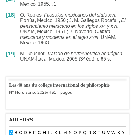
Mexico, 1955, t.1.
xvi
[18]
O. Robles,
Filósofos mexicanos del siglo
,
Porrúa, Mexico, 1950 ; J. M. Gallegos Rocafull,
El
xvi
xvii
pensamiento mexicano en los siglos
y
,
UNAM, Mexico, 1951 ; B. Navarro,
Cultura
xviii
mexicana y moderna en el siglo
, UNAM,
Mexico, 1963.
[19]
M. Beuchot,
Tratado de hermenéutica analógica
,
e
UNAM-Ítaca, Mexico, 2005 (3
éd.), p.65 s.
Les 40 ans du collège international de philosophie
N° Hors-série, 2025/HS1 - pages
AUTEURS
A
B
C
D
E
F
G
H
I
J
K
L
M
N
O
P
Q
R
S
T
U
V
W
X
Y