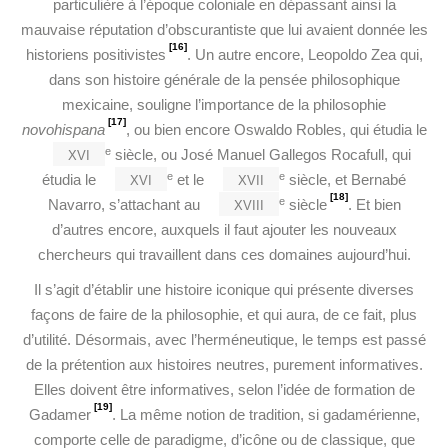
particulière à l’époque coloniale en dépassant ainsi la
mauvaise réputation d’obscurantiste que lui avaient donnée les
[16]
historiens positivistes
. Un autre encore, Leopoldo Zea qui,
dans son histoire générale de la pensée philosophique
mexicaine, souligne l’importance de la philosophie
[17]
novohispana
, ou bien encore Oswaldo Robles, qui étudia le
xvi
e
siècle, ou José Manuel Gallegos Rocafull, qui
xvi
xvii
e
e
étudia le
et le
siècle, et Bernabé
[18]
xviii
e
Navarro, s’attachant au
siècle
. Et bien
d’autres encore, auxquels il faut ajouter les nouveaux
chercheurs qui travaillent dans ces domaines aujourd’hui.
Il s’agit d’établir une histoire iconique qui présente diverses
façons de faire de la philosophie, et qui aura, de ce fait, plus
d’utilité. Désormais, avec l’herméneutique, le temps est passé
de la prétention aux histoires neutres, purement informatives.
Elles doivent être informatives, selon l’idée de formation de
[19]
Gadamer
. La même notion de tradition, si gadamérienne,
comporte celle de paradigme, d’icône ou de classique, que