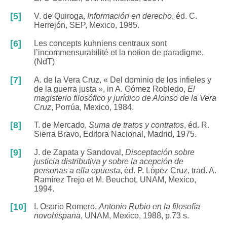
[5]
V. de Quiroga,
Información en derecho
, éd. C.
Herrejón, SEP, Mexico, 1985.
[6]
Les concepts kuhniens centraux sont
l’incommensurabilité et la notion de paradigme.
(NdT)
[7]
A. de la Vera Cruz, « Del dominio de los infieles y
de la guerra justa », in A. Gómez Robledo,
El
magisterio filosófico y jurídico de Alonso de la Vera
Cruz
, Porrúa, Mexico, 1984.
[8]
T. de Mercado,
Suma de tratos y contratos
, éd. R.
Sierra Bravo, Editora Nacional, Madrid, 1975.
[9]
J. de Zapata y Sandoval,
Disceptación sobre
justicia distributiva y sobre la acepción de
personas a ella opuesta
, éd. P. López Cruz, trad. A.
Ramírez Trejo et M. Beuchot, UNAM, Mexico,
1994.
[10]
I. Osorio Romero,
Antonio Rubio en la filosofía
novohispana
, UNAM, Mexico, 1988, p.73 s.