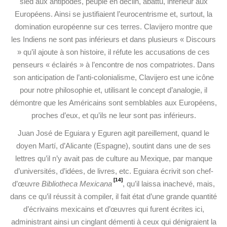
sied aux antipodes, peuple en déclin, abattu, inférieur aux
Européens. Ainsi se justifiaient l’eurocentrisme et, surtout, la
domination européenne sur ces terres. Clavijero montre que
les Indiens ne sont pas inférieurs et dans plusieurs « Discours
» qu’il ajoute à son histoire, il réfute les accusations de ces
penseurs « éclairés » à l’encontre de nos compatriotes. Dans
son anticipation de l’anti-colonialisme, Clavijero est une icône
pour notre philosophie et, utilisant le concept d’analogie, il
démontre que les Américains sont semblables aux Européens,
proches d’eux, et qu’ils ne leur sont pas inférieurs.
Juan José de Eguiara y Eguren agit pareillement, quand le
doyen Martí, d’Alicante (Espagne), soutint dans une de ses
lettres qu’il n’y avait pas de culture au Mexique, par manque
d’universités, d’idées, de livres, etc. Eguiara écrivit son chef-
[14]
d’œuvre
Bibliotheca Mexicana
, qu’il laissa inachevé, mais,
dans ce qu’il réussit à compiler, il fait état d’une grande quantité
d’écrivains mexicains et d’œuvres qui furent écrites ici,
administrant ainsi un cinglant démenti à ceux qui dénigraient la