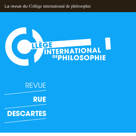
Collège international de philosophie
La revue du
Flux RSS
Nous contacter