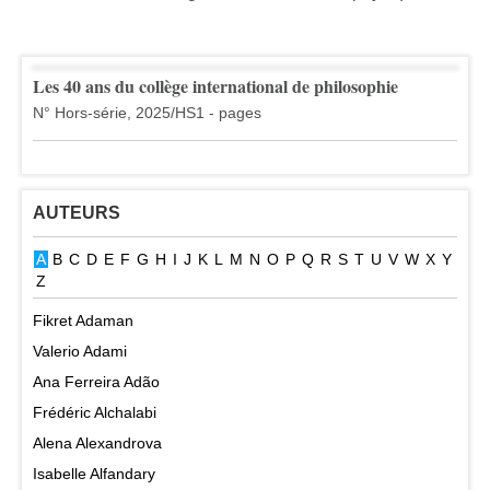
Les 40 ans du collège international de philosophie
N° Hors-série, 2025/HS1 - pages
AUTEURS
A
B
C
D
E
F
G
H
I
J
K
L
M
N
O
P
Q
R
S
T
U
V
W
X
Y
Z
Fikret Adaman
Valerio Adami
Ana Ferreira Adão
Frédéric Alchalabi
Alena Alexandrova
Isabelle Alfandary