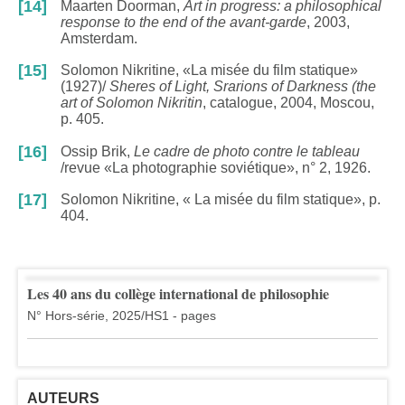
[14]
Maarten Doorman,
Art in progress: a philosophical
response to the end of the avant-garde
, 2003,
Amsterdam.
[15]
Solomon Nikritine, «La misée du film statique»
(1927)/
Sheres of Light, Srarions of Darkness (the
art of Solomon Nikritin
, catalogue, 2004, Moscou,
p. 405.
[16]
Ossip Brik,
Le cadre de photo contre le tableau
/revue «La photographie soviétique», n° 2, 1926.
[17]
Solomon Nikritine, « La misée du film statique», p.
404.
Les 40 ans du collège international de philosophie
N° Hors-série, 2025/HS1 - pages
AUTEURS