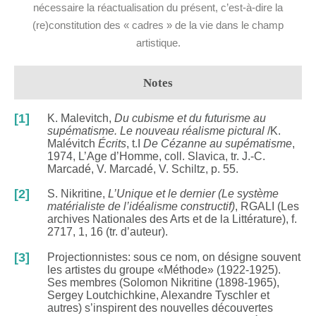
nécessaire la réactualisation du présent, c’est-à-dire la
(re)constitution des « cadres » de la vie dans le champ
artistique.
Notes
[1]
K. Malevitch,
Du cubisme et du futurisme au
supématisme. Le nouveau réalisme pictural
/K.
Malévitch
Écrits
, t.I
De Cézanne au supématisme
,
1974, L’Age d’Homme, coll. Slavica, tr. J.-C.
Marcadé, V. Marcadé, V. Schiltz, p. 55.
[2]
S. Nikritine,
L’Unique et le dernier (Le système
matérialiste de l’idéalisme constructif)
, RGALI (Les
archives Nationales des Arts et de la Littérature), f.
2717, 1, 16 (tr. d’auteur).
[3]
Projectionnistes: sous ce nom, on désigne souvent
les artistes du groupe «Méthode» (1922-1925).
Ses membres (Solomon Nikritine (1898-1965),
Sergey Loutchichkine, Alexandre Tyschler et
autres) s’inspirent des nouvelles découvertes