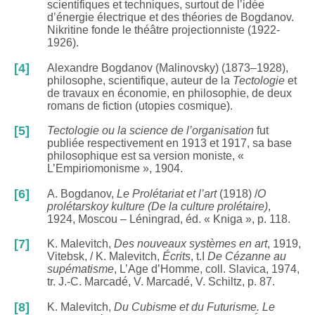
scientifiques et techniques, surtout de l’idée
d’énergie électrique et des théories de Bogdanov.
Nikritine fonde le théâtre projectionniste (1922-
1926).
[4]
Alexandre Bogdanov (Malinovsky) (1873–1928),
philosophe, scientifique, auteur de la
Tectologie
et
de travaux en économie, en philosophie, de deux
romans de fiction (utopies cosmique).
[5]
Tectologie ou la science de l’organisation
fut
publiée respectivement en 1913 et 1917, sa base
philosophique est sa version moniste, «
L’Empiriomonisme », 1904.
[6]
A. Bogdanov,
Le Prolétariat et l’art
(1918) /
O
prolétarskoy kulture (De la culture prolétaire)
,
1924, Moscou – Léningrad, éd. « Kniga », p. 118.
[7]
K. Malevitch,
Des nouveaux systèmes en art
, 1919,
Vitebsk, / K. Malevitch,
Écrits
, t.I
De Cézanne au
supématisme
, L’Age d’Homme, coll. Slavica, 1974,
tr. J.-C. Marcadé, V. Marcadé, V. Schiltz, p. 87.
[8]
K. Malevitch,
Du Cubisme et du Futurisme. Le