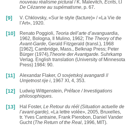
nouveau réalisme pictural
/ K. Malevitch,
Écrits
, t.I
De Cézanne au supématisme
, p. 67.
[9]
V. Chklovsky, «Sur le style (facture)» / «La Vie de
l’Art», 1920.
[10]
Renato Poggioli,
Teoria dell’arte d’avanguardia
,
1962, Bologna, Il Mulino, 1962;
The Theory of the
Avant-Garde
, Gerald Fitzgerald (transl.), 1968
[1962], Cambridge, Mass., Belknap Press; Peter
Bürger (1974),
Theorie der Avantgarde.
Suhrkamp
Verlag. English translation (University of Minnesota
Press) 1984: 90.
[11]
Alexandar Flaker,
O sovjetskoj avangardi
//
Umjetnost rije i
, 1967 XI, 4, 353.
[12]
Ludwig Wittgenstein,
Préface / Investigations
philosophiques
.
[13]
Hal Foster,
Le Retour du réél (Situation actuelle de
l’avant-garde)
, «La lettre volée», 2005, Bruxelles,
tr. Yves Cantraine, Frank Pierobon, Daniel Vander
Gucht (
The Return of the Real
, 1996, MIT).