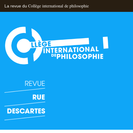
Collège international de philosophie
La revue du
Flux RSS
Nous contacter