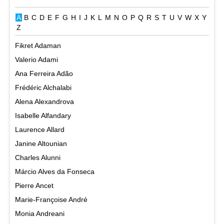
A
B
C
D
E
F
G
H
I
J
K
L
M
N
O
P
Q
R
S
T
U
V
W
X
Y
Z
Fikret Adaman
Valerio Adami
Ana Ferreira Adão
Frédéric Alchalabi
Alena Alexandrova
Isabelle Alfandary
Laurence Allard
Janine Altounian
Charles Alunni
Márcio Alves da Fonseca
Pierre Ancet
Marie-Françoise André
Monia Andreani