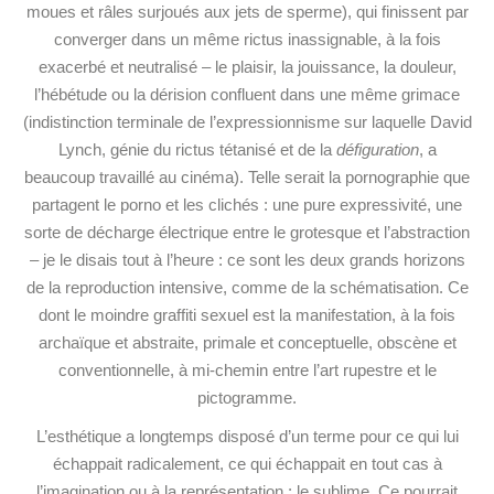
moues et râles surjoués aux jets de sperme), qui finissent par
converger dans un même rictus inassignable, à la fois
exacerbé et neutralisé – le plaisir, la jouissance, la douleur,
l’hébétude ou la dérision confluent dans une même grimace
(indistinction terminale de l’expressionnisme sur laquelle David
Lynch, génie du rictus tétanisé et de la
défiguration
, a
beaucoup travaillé au cinéma). Telle serait la pornographie que
partagent le porno et les clichés : une pure expressivité, une
sorte de décharge électrique entre le grotesque et l’abstraction
– je le disais tout à l’heure : ce sont les deux grands horizons
de la reproduction intensive, comme de la schématisation. Ce
dont le moindre graffiti sexuel est la manifestation, à la fois
archaïque et abstraite, primale et conceptuelle, obscène et
conventionnelle, à mi-chemin entre l’art rupestre et le
pictogramme.
L’esthétique a longtemps disposé d’un terme pour ce qui lui
échappait radicalement, ce qui
échappait en tout cas à
l’imagination ou à la représentation : le sublime. Ce pourrait