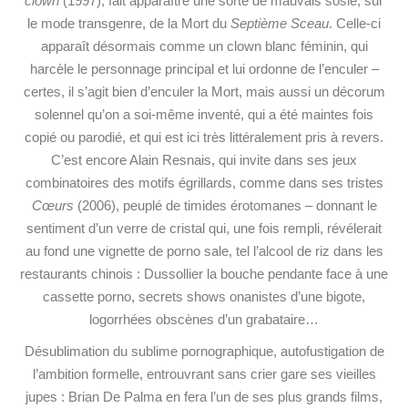
clown
(1997), fait apparaître une sorte de mauvais sosie, sur
le mode transgenre, de la Mort du
Septième Sceau
. Celle-ci
apparaît désormais comme un clown blanc féminin, qui
harcèle le personnage principal et lui ordonne de l’enculer –
certes, il s’agit bien d’enculer la Mort, mais aussi un décorum
solennel qu’on a soi-même inventé, qui a été maintes fois
copié ou parodié, et qui est ici très littéralement pris à revers.
C’est encore Alain Resnais, qui invite dans ses jeux
combinatoires des motifs égrillards, comme dans ses tristes
Cœurs
(2006), peuplé de timides érotomanes – donnant le
sentiment d’un verre de cristal qui, une fois rempli, révélerait
au fond une vignette de porno sale, tel l’alcool de riz dans les
restaurants chinois : Dussollier la bouche pendante face à une
cassette porno, secrets shows onanistes d’une bigote,
logorrhées obscènes d’un grabataire…
Désublimation du sublime pornographique, autofustigation de
l’ambition formelle, entrouvrant sans crier gare ses vieilles
jupes : Brian De Palma en fera l’un de ses plus grands films,