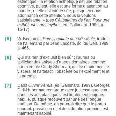
esthétique : la relation esthétique est une relation
cognitive, puisqu’elle est une forme d’attention au
monde ; et elle est intéressée, puisqu’en nous
adonnant à cette attention, nous la voulons
satisfaisante. » (
Les Célibataires de l’art. Pour une
esthétique sans mythes
, éd. Gallimard, 1996, p.
16-17)
xix
e
[5]
W. Benjamin,
Paris, capitale du
siècle
, traduit
de l’allemand par Jean Lacoste, éd. du Cerf, 1989,
p. 466.
[6]
Qui n’a rien d’exclusif bien sûr : j’aurais pu
solliciter des artistes d’autres domaines, comme
par exemple Cindy Sherman, qui lie étroitement le
viscéral et l’artefact, l’obscène ou l’excrémentiel et
la parodie.
[7]
Dans
Ouvrir Vénus
(éd. Gallimard, 1999), Georges
Didi-Huberman remarque avec justesse que le nu,
dans les arts plastiques, est finalement toujours
habillé, puisque recouvert par une très longue
tradition. De même, on pourrait dire que le porno
courant, passé son effet de sidération premier, est
maintenant habillé.