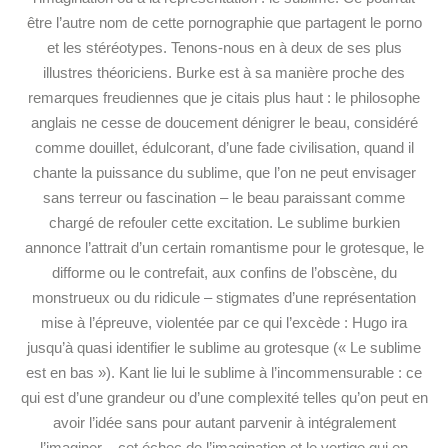
être l’autre nom de cette pornographie que partagent le porno
et les stéréotypes. Tenons-nous en à deux de ses plus
illustres théoriciens. Burke est à sa manière proche des
remarques freudiennes que je citais plus haut : le philosophe
anglais ne cesse de doucement dénigrer le beau, considéré
comme douillet, édulcorant, d’une fade civilisation, quand il
chante la puissance du sublime, que l’on ne peut envisager
sans terreur ou fascination – le beau paraissant comme
chargé de refouler cette excitation. Le sublime burkien
annonce l’attrait d’un certain romantisme pour le grotesque, le
difforme ou le contrefait, aux confins de l’obscène, du
monstrueux ou du ridicule – stigmates d’une représentation
mise à l’épreuve, violentée par ce qui l’excède : Hugo ira
jusqu’à quasi identifier le sublime au grotesque (« Le sublime
est en bas »). Kant lie lui le sublime à l’incommensurable : ce
qui est d’une grandeur ou d’une complexité telles qu’on peut en
avoir l’idée sans pour autant parvenir à intégralement
l’imaginer – cet échec de l’imagination et le vertige qui en