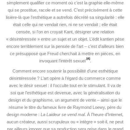
simplement qualifier ce moment où c’est la graphie elle-même
qui se prostitue, racole et se vend. C’est précisément à cette
lisière-là que l’esthétique a autrefois décrété sa singularité : elle
était celle qui ne vendait rien, ni ne se vendait ; elle était
censée, si l’on en croyait Kant, désigner une relation
« désintéressée » entre un sujet et un objet. L’édit kantien pèse
encore terriblement sur la pensée de l’art – c’est d’ailleurs bien
ce présupposé que Freud cherchait à mettre en pièces, en
[4]
invoquant l’intérêt sexuel
.
Comment encore soutenir la possibilité d’une esthétique
désintéressée ? L’art opère à l’égard du commerce comme
avec le désir sexuel : il l’occulte tout en le stimulant. Il va de
soi que l’esthétique est devenue, avec la généralisation du
design et du graphisme, un argument de vente – ainsi que le
résume le titre du fameux livre de Raymond Loewy, père du
design moderne :
La Laideur se vend mal
. À l’heure d’Internet,
aucun créateur, aussi scrupuleux ou « intègre » soit-il, ne peut
par ailleurs ignorer que sa production sera prise dans le grand