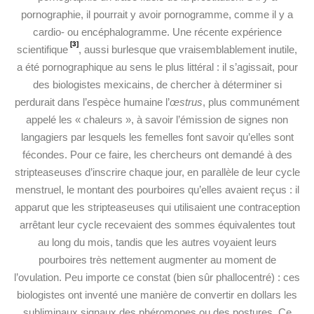
pornographie, il pourrait y avoir pornogramme, comme il y a
cardio- ou encéphalogramme. Une récente expérience
[3]
scientifique
, aussi burlesque que vraisemblablement inutile,
a été pornographique au sens le plus littéral : il s’agissait, pour
des biologistes mexicains, de chercher à déterminer si
perdurait dans l’espèce humaine l’
œstrus
, plus communément
appelé les « chaleurs », à savoir l’émission de signes non
langagiers par lesquels les
femelles font savoir qu’elles sont
fécondes. Pour ce faire, les chercheurs ont demandé à des
stripteaseuses d’inscrire chaque jour, en parallèle de leur cycle
menstruel, le montant des pourboires qu’elles avaient reçus : il
apparut que les stripteaseuses qui utilisaient une contraception
arrêtant leur cycle recevaient des sommes équivalentes tout
au long du mois, tandis que les autres voyaient leurs
pourboires très nettement augmenter au moment de
l’ovulation. Peu importe ce constat (bien sûr phallocentré) : ces
biologistes ont inventé une manière de convertir en dollars les
subliminaux signaux des phéromones ou des postures. Ce