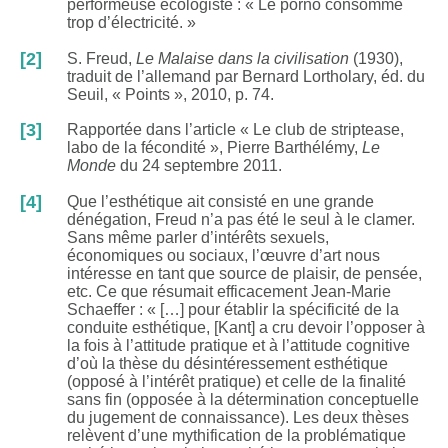
performeuse écologiste : « Le porno consomme
trop d’électricité. »
[2]
S. Freud,
Le Malaise dans la civilisation
(1930),
traduit de l’allemand par Bernard Lortholary, éd. du
Seuil, « Points », 2010, p. 74.
[3]
Rapportée dans l’article « Le club de striptease,
labo de la fécondité », Pierre Barthélémy,
Le
Monde
du 24 septembre 2011.
[4]
Que l’esthétique ait consisté en une grande
dénégation, Freud n’a pas été le seul à le clamer.
Sans même parler d’intérêts sexuels,
économiques ou sociaux, l’œuvre d’art nous
intéresse en tant que source de plaisir, de pensée,
etc. Ce que résumait efficacement Jean-Marie
Schaeffer : « […] pour établir la spécificité de la
conduite esthétique, [Kant] a cru devoir l’opposer à
la fois à l’attitude pratique et à l’attitude cognitive
d’où la thèse du désintéressement esthétique
(opposé à l’intérêt pratique) et celle de la finalité
sans fin (opposée à la détermination conceptuelle
du jugement de connaissance). Les deux thèses
relèvent d’une mythification de la problématique