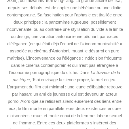
2005), du Taiwanais Tsai Ming-liang. La grande affaire de Tsai,
depuis ses débuts, est de capter une hébétude ou une idiotie
contemporaine. Sa fascination pour l’aphasie est tiraillée entre
deux principes : la pantomime rugueuse, possiblement
inconvenante, ou au contraire une stylisation du vide à la limite
du design, une variation antonionienne pêchant par excès
d’élégance (ce qui était déjà l’écueil de l’« incommunicabilité »
associée au cinéma d’Antonioni, muant le désarroi en pure
maîtrise). L’inconvenance ou l’élégance : indécision fréquente
dans le cinéma contemporain et qui n’est pas étrangère à
l’économie pornographique du cliché. Dans
La Saveur de la
pastèque
, Tsai envisage la sienne propre, la met en jeu.
L’argument du film est minimal : une jeune célibataire retrouve
par hasard un ami de jeunesse qui est devenu un acteur
porno. Alors que se retissent silencieusement des liens entre
eux, le film monte en parallèle leurs deux existences encore
cloisonnées : muet et moite ennui de la femme, labeur sexuel
de l’homme. Entre ces deux plateformes s’insèrent des