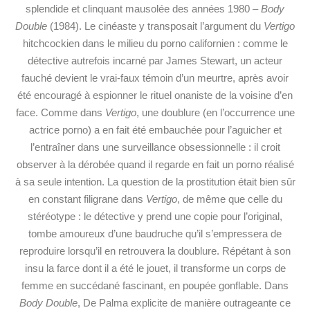
splendide et clinquant mausolée des années 1980 –
Body
Double
(1984). Le cinéaste y transposait l’argument du
Vertigo
hitchcockien dans le milieu du porno californien : comme le
détective autrefois incarné par James Stewart, un acteur
fauché devient le vrai-faux témoin d’un meurtre, après avoir
été encouragé à espionner le rituel onaniste de la voisine d’en
face. Comme dans
Vertigo
, une doublure (en l’occurrence une
actrice porno) a en fait été embauchée pour l’aguicher et
l’entraîner dans une surveillance obsessionnelle : il croit
observer à la dérobée quand il regarde en fait un porno réalisé
à sa seule intention. La
question de la prostitution était bien sûr
en constant filigrane dans
Vertigo
, de même que celle du
stéréotype : le détective y prend une copie pour l’original,
tombe amoureux d’une baudruche qu’il s’empressera de
reproduire lorsqu’il en retrouvera la doublure. Répétant à son
insu la farce dont il a été le jouet, il transforme un corps de
femme en succédané fascinant, en poupée gonflable. Dans
Body Double
, De Palma explicite de manière outrageante ce