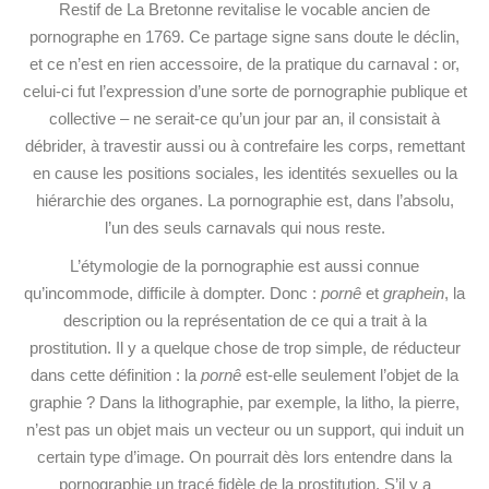
Restif de La Bretonne revitalise le vocable ancien de
pornographe en 1769. Ce partage signe sans doute le déclin,
et ce n’est en rien accessoire, de la pratique du carnaval : or,
celui-ci fut l’expression d’une sorte de pornographie publique et
collective – ne serait-ce qu’un jour par an, il consistait à
débrider, à travestir aussi ou à contrefaire les corps, remettant
en cause les positions sociales, les identités sexuelles ou la
hiérarchie des organes. La pornographie est, dans l’absolu,
l’un des seuls carnavals qui nous reste.
L’étymologie de la pornographie est aussi connue
qu’incommode, difficile à dompter. Donc :
pornê
et
graphein
, la
description ou la représentation de ce qui a trait à la
prostitution. Il y a quelque chose de trop simple, de réducteur
dans cette définition : la
pornê
est-elle seulement l’objet de la
graphie ? Dans la lithographie, par exemple, la litho, la pierre,
n’est pas un objet mais un vecteur ou un support, qui induit un
certain type d’image. On pourrait dès lors entendre dans la
pornographie un tracé fidèle de la prostitution. S’il y a