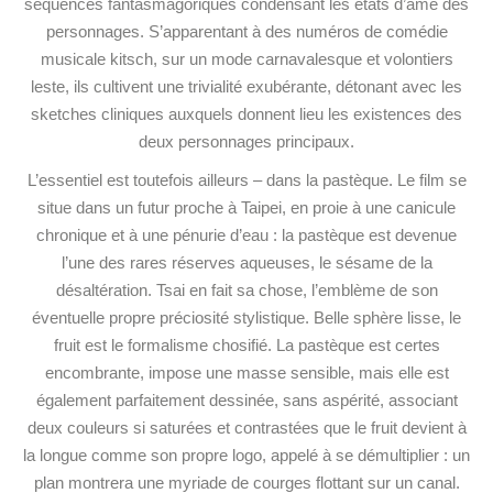
séquences fantasmagoriques condensant les états d’âme des
personnages. S’apparentant à des numéros de comédie
musicale kitsch, sur un mode carnavalesque et volontiers
leste, ils cultivent une trivialité exubérante, détonant avec les
sketches cliniques auxquels donnent lieu les existences des
deux personnages principaux.
L’essentiel est toutefois ailleurs – dans la pastèque. Le film se
situe dans un futur proche à Taipei, en proie à une canicule
chronique et à une pénurie d’eau : la pastèque est devenue
l’une des rares réserves aqueuses, le sésame de la
désaltération. Tsai en fait sa chose, l’emblème de son
éventuelle propre préciosité stylistique. Belle sphère lisse, le
fruit est le formalisme chosifié. La pastèque est certes
encombrante, impose une masse sensible, mais elle est
également parfaitement dessinée, sans aspérité, associant
deux couleurs si saturées et contrastées que le fruit devient à
la longue comme son propre logo, appelé à se démultiplier : un
plan montrera une myriade de courges flottant sur un canal.