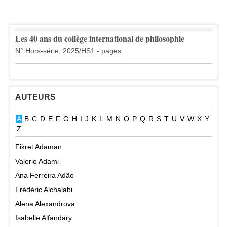
Les 40 ans du collège international de philosophie
N° Hors-série, 2025/HS1 - pages
AUTEURS
A
B
C
D
E
F
G
H
I
J
K
L
M
N
O
P
Q
R
S
T
U
V
W
X
Y
Z
Fikret Adaman
Valerio Adami
Ana Ferreira Adão
Frédéric Alchalabi
Alena Alexandrova
Isabelle Alfandary