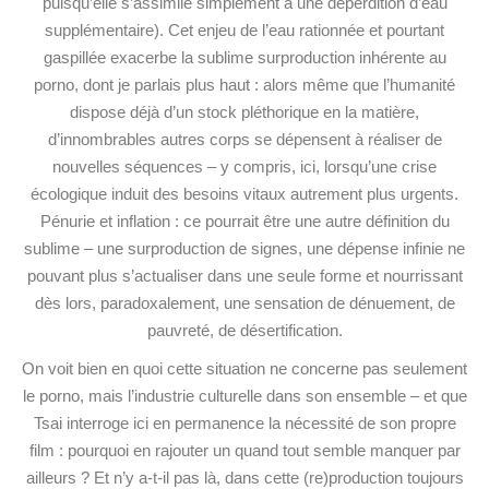
puisqu’elle s’assimile simplement à une déperdition d’eau
supplémentaire). Cet enjeu de l’eau rationnée et pourtant
gaspillée exacerbe la sublime surproduction inhérente au
porno, dont je parlais plus haut : alors même que l’humanité
dispose déjà d’un stock pléthorique en la matière,
d’innombrables autres corps se dépensent à réaliser de
nouvelles séquences – y compris, ici, lorsqu’une crise
écologique induit des besoins vitaux autrement plus urgents.
Pénurie et inflation : ce pourrait être une autre définition du
sublime – une surproduction de signes, une dépense infinie ne
pouvant plus s’actualiser dans une seule forme et nourrissant
dès lors, paradoxalement, une sensation de dénuement, de
pauvreté, de désertification.
On voit bien en quoi cette situation ne concerne pas seulement
le porno, mais l’industrie culturelle dans son ensemble – et que
Tsai interroge ici en permanence la nécessité de son propre
film : pourquoi en rajouter un quand tout semble manquer par
ailleurs ? Et n’y a-t-il pas là, dans cette (re)production toujours