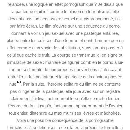
relancée, une logique en effet pornographique ? Je disais que
la pastèque était ici comme le blason du formalisme ; elle
devient aussi un accessoire
sexuel qui, disproportionné, finit
par faire écran. Le film s’ouvre sur une séquence du porno,
donnant à voir un jeu sexuel avec une pastèque entaillée,
placée entre les cuisses d’une femme et dont l’homme use en
effet comme d’un vagin de substitution, sans jamais passer à
celui que cache le fruit. La courge se transmue ici en signe ou
simulacre de sexe : manière de figurer combien le porno a lui-
même sédimenté de nombreuses conventions s’intercalant
entre l’œil du spectateur et le spectacle de la chair supposée
[7]
nue
. Par la suite, l’héroïne solitaire du film ne se contente
pas d’ingérer de la pastèque, elle joue avec sur un registre
clairement libidinal, notamment lorsqu’elle se met à lécher
l’écorce du fruit jusqu’à, fantasmant apparemment de l’avaler
tout entier, distendre au maximum ses lèvres et mâchoires.
Voilà une possible conséquence de la pornographie
formaliste : à se fétichiser, à se dilater, la préciosité formelle a