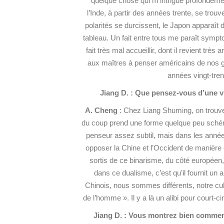
quelque chose qui m’intrigue profondémen
l’Inde, à partir des années trente, se trouv
polarités se durcissent, le Japon apparaît 
tableau. Un fait entre tous me paraît sympto
fait très mal accueillir, dont il revient tr
aux maîtres à penser américains de nos gr
années vingt-trent
Jiang D. : Que pensez-vous d’une v
A. Cheng
: Chez Liang Shuming, on trouve 
du coup prend une forme quelque peu schémat
penseur assez subtil, mais dans les années
opposer la Chine et l’Occident de manière
sortis de ce binarisme, du côté européen
dans ce dualisme, c’est qu’il fournit un a
Chinois, nous sommes
différents, notre cu
de l’homme ». Il y a là un alibi pour court-c
Jiang D. : Vous montrez bien comment