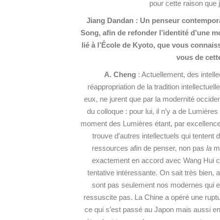
pour cette raison que j
Jiang Dandan : Un penseur contemporai
Song, afin de refonder l’identité d’une m
lié à l’École de Kyoto, que vous connais
vous de cett
A. Cheng
: Actuellement, des intell
réappropriation de la tradition intellectuel
eux, ne jurent que par la modernité occident
du colloque : pour lui, il n’y a de Lumières
moment des Lumières étant, par excellence
trouve d’autres intellectuels qui tentent
ressources afin de penser, non pas
la
mo
exactement en accord avec Wang Hui car 
tentative intéressante. On sait très bien, 
sont pas seulement nos modernes qui essai
ressuscite pas. La Chine a opéré une rupture
ce qui s’est passé au Japon mais aussi en 