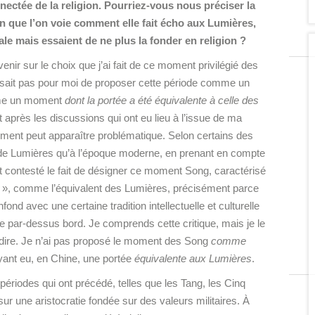
ectée de la religion. Pourriez-vous nous préciser la
in que l’on voie comment elle fait écho aux Lumières,
le mais essaient de ne plus la fonder en religion ?
enir sur le choix que j’ai fait de ce moment privilégié des
issait pas pour moi de proposer cette période comme un
mme un moment
dont la portée a été équivalente à celle des
t après les discussions qui ont eu lieu à l’issue de ma
oment peut apparaître problématique. Selon certains des
r de Lumières qu’à l’époque moderne, en prenant en compte
 contesté le fait de désigner ce
moment Song, caractérisé
e », comme l’équivalent des Lumières, précisément parce
nd avec une certaine tradition intellectuelle et culturelle
e par-dessus bord. Je comprends cette critique, mais je le
lu dire. Je n’ai pas proposé le moment des Song
comme
ant eu, en Chine, une portée
équivalente aux Lumières
.
ériodes qui ont précédé, telles que les Tang, les Cinq
sur une aristocratie fondée sur des valeurs militaires. À