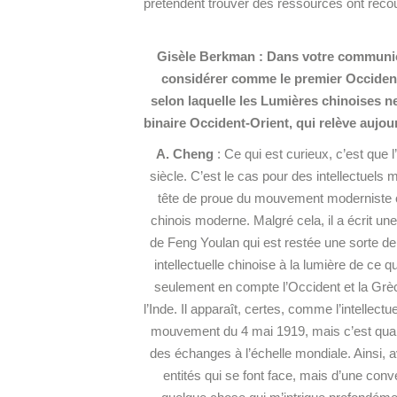
prétendent trouver des ressources ont recour
Gisèle Berkman : Dans votre communica
considérer comme le premier Occident
selon laquelle les Lumières chinoises n
binaire Occident-Orient, qui relève aujo
A. Cheng
: Ce qui est curieux, c’est que l
siècle. C’est le cas pour des intellectuels 
tête de proue du mouvement moderniste occ
chinois moderne. Malgré cela, il a écrit un
de Feng Youlan qui est restée une sorte d
intellectuelle chinoise à la lumière de ce 
seulement en compte l’Occident et la Grèc
l’Inde. Il apparaît, certes, comme l’intellec
mouvement du 4 mai 1919, mais c’est quand
des échanges à l’échelle mondiale. Ainsi, av
entités qui se font face, mais d’une conve