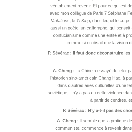
véritablement revenir. Et pour ce qui est 
avec mon collègue de Paris 7 Stéphane Feu
Mutations
, le
Yi King
, dans lequel le corps 
aussi un poète, un calligraphe, qui pensait
confucianisme comme une entité et à proje
comme si on disait que la vision 
P. Sévérac : Il faut donc déconstruire le
A. Cheng
: La Chine a essayé de jeter pa
l’historien sino-américain Chang Hao, à pa
dans d’autres aires culturelles d’une t
soviétique, il n’y a pas eu cette violence dan
à partir de cendres, e
P. Sévérac : N’y a-t-il pas des ch
A. Cheng
: Il semble que la pratique de
communiste, commence à revenir dans 