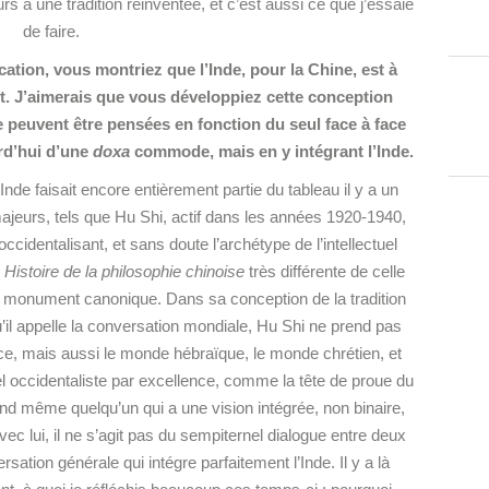
s à une tradition réinventée, et c’est aussi ce que j’essaie
de faire.
tion, vous montriez que l’Inde, pour la Chine, est à
. J’aimerais que vous développiez cette conception
e peuvent être pensées en fonction du seul face à face
urd’hui d’une
doxa
commode, mais en y intégrant l’Inde.
’Inde faisait encore entièrement partie du tableau il y a un
majeurs, tels que Hu Shi,
actif dans les années 1920-1940,
identalisant, et sans doute l’archétype de l’intellectuel
e
Histoire de la philosophie chinoise
très différente de celle
e monument canonique. Dans sa conception de la tradition
qu’il appelle la conversation mondiale, Hu Shi ne prend pas
e, mais aussi le monde hébraïque, le monde chrétien, et
tuel occidentaliste par excellence, comme la tête de proue du
 même quelqu’un qui a une vision intégrée, non binaire,
ec lui, il ne s’agit pas du sempiternel dialogue entre deux
rsation générale qui intégre parfaitement l’Inde. Il y a là