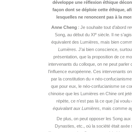
développe une réflexion éthique déconn
façon dont se déploie cette éthique, af
lesquelles ne renoncent pas à la mora
Anne Cheng
: Je souhaite tout d’abord rev
e
Song, au début du XI
siècle. Il ne s’ag
équivalent des Lumières, mais bien co
Lumières
. J’ai bien conscience, surtou
présentation, que la proposition de ce m
intervenants du colloque, on ne peut parle
l’influence européenne. Ces intervenants ont
par la constitution du « néo-confucianism
que pour eux, le néo-confucianisme se confo
chinoise que les Lumières en Chine ont jeté
répète, ce n’est pas là ce que j’ai vou
équivalant aux Lumières
, mais comme ay
De plus, on peut opposer les Song aux p
Dynasties, etc., où la société était axée 