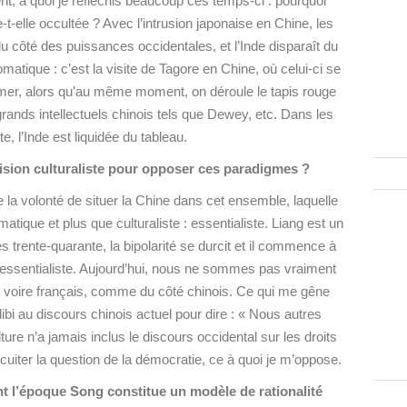
t, à quoi je réfléchis beaucoup ces temps-ci : pourquoi
e-t-elle occultée ? Avec l’intrusion japonaise en Chine, les
du côté des puissances occidentales, et l’Inde disparaît du
matique : c’est la visite de Tagore en Chine, où celui-ci se
ès amer, alors qu’au même moment, on déroule le tapis rouge
ands intellectuels chinois tels que Dewey, etc. Dans les
e, l’Inde est liquidée du tableau.
ision culturaliste pour opposer ces paradigmes ?
la volonté de situer la Chine dans cet ensemble, laquelle
ique et plus que culturaliste : essentialiste. Liang est un
 trente-quarante, la bipolarité se durcit et il commence à
 essentialiste. Aujourd’hui, nous ne sommes pas vraiment
, voire français, comme du côté chinois. Ce qui me gêne
libi au discours chinois actuel pour dire : « Nous autres
lture n’a jamais inclus le discours occidental sur les droits
ircuiter la question de la démocratie, ce à quoi je m’oppose.
 l’époque Song constitue un modèle de rationalité