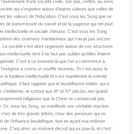
 l’avènement d’une société civile, non pas, certes, au sens
société qui s’organise autour d’autres valeurs que celles de
giant les valeurs de l’éducation. C’est sous les Song que se
s de transmission du savoir et de la sagesse qui ont joué
ie intellectuelle et sociale chinoise. C’est sous les Song
système des examens mandarinaux qui n’avait pas encore
n. La société s’est alors organisée autour de ces structures
 intellectuelle dont il ne faut pas oublier qu’elles étaient
impériale. C’est à ce moment-là que l’on a commencé à
e l’exégèse a connu un souffle nouveau. Et c’est aussi le
 la tradition intellectuelle et s’est manifestée la volonté
uddhique. Il faut rappeler que le bouddhisme indien, qui a
e
e
 chrétienne, et surtout aux III
et IV
siècles, est quand
proprement religieuse que la Chine ne connaissait pas
. Or, sous les Song, se manifeste une véritable réaction
, chez de très grands lettrés, chez des penseurs qui ne
oin de l’influence bouddhique, tout en ayant eux-mêmes
me. C’est donc un moment décisif qui se joue là, et c’est