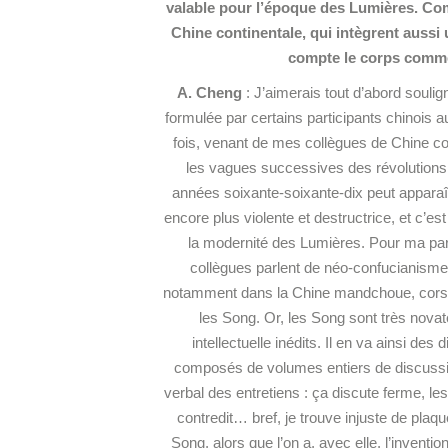
valable pour l’époque des Lumières. Co
Chine continentale, qui intègrent aussi 
compte le corps comm
A. Cheng
: J’aimerais tout d’abord soulign
formulée par certains participants chinois au
fois, venant de mes collègues de Chine con
les vagues successives des révolution
années soixante-soixante-dix peut appara
encore plus violente et destructrice, et c’e
la modernité des Lumières. Pour ma part
collègues parlent de néo-confucianisme, 
notamment dans la Chine mandchoue, corseté
les Song. Or, les Song sont très nova
intellectuelle inédits. Il en va ainsi de
composés de volumes entiers de discussio
verbal des entretiens : ça discute ferme, les
contredit… bref, je trouve injuste de plaq
Song, alors que l’on a, avec elle, l’invent