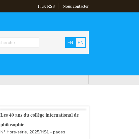
Flux RSS
Nous contacter
FR
EN
Les 40 ans du collège international de
1
philosophie
N° Hors-série, 2025/HS1 - pages