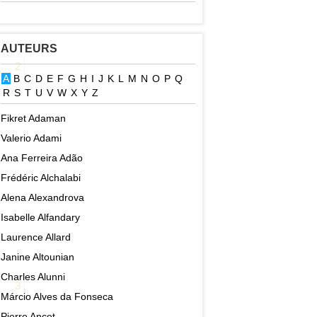
AUTEURS
2
A
B
C
D
E
F
G
H
I
J
K
L
M
N
O
P
Q
R
S
T
U
V
W
X
Y
Z
Fikret Adaman
Valerio Adami
Ana Ferreira Adão
Frédéric Alchalabi
Alena Alexandrova
Isabelle Alfandary
Laurence Allard
Janine Altounian
Charles Alunni
3
Márcio Alves da Fonseca
Pierre Ancet