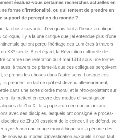
mment évaluez-vous certaines recherches actuelles en
une forme d’irrationalité, ou qui tentent de prendre en
e support de perception du monde ?
er la chose suivante. J’évoquais tout à l’heure la critique
 colloque, il y a là une critique que j’ai entendue plus d’une
tinentale qui ont perçu l’héritage des Lumières à travers
e
s du XX
siècle. À cet égard, la Révolution culturelle des
ître comme une réitération du 4 mai 1919 sous une forme
st aussi à travers ce prisme-là que ces collègues perçoivent
, je prends les choses dans l’autre sens. Lorsque ces
ils prennent en fait ce qu’il est devenu ultérieurement,
e dans une sorte d’ordre moral, et le rétro-projettent sur
teurs, ils mettent en œuvre des modes d’investigation
s dialogues de Zhu Xi, le « pape » du néo-confucianisme,
ns avec ses disciples, lesquels ont consigné le procès-
 disciples de Zhu Xi essaient de le coincer, il se défend, se
uer
a posteriori
une image monolithique sur la période des
ion de nouveaux modes d’investigation auxquels il nous faut