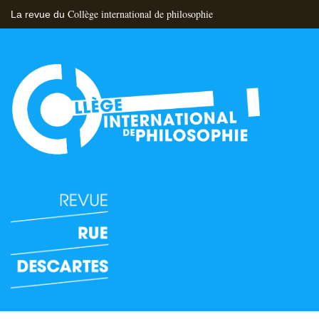
Collège international de philosophie
La revue du
Flux RSS
Nous contacter