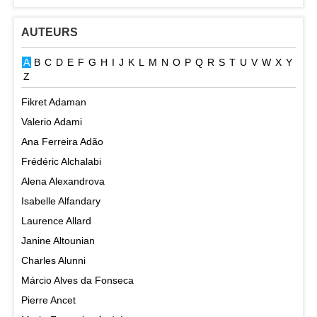
AUTEURS
A
B
C
D
E
F
G
H
I
J
K
L
M
N
O
P
Q
R
S
T
U
V
W
X
Y
Z
Fikret Adaman
Valerio Adami
Ana Ferreira Adão
Frédéric Alchalabi
Alena Alexandrova
Isabelle Alfandary
Laurence Allard
Janine Altounian
Charles Alunni
Márcio Alves da Fonseca
Pierre Ancet