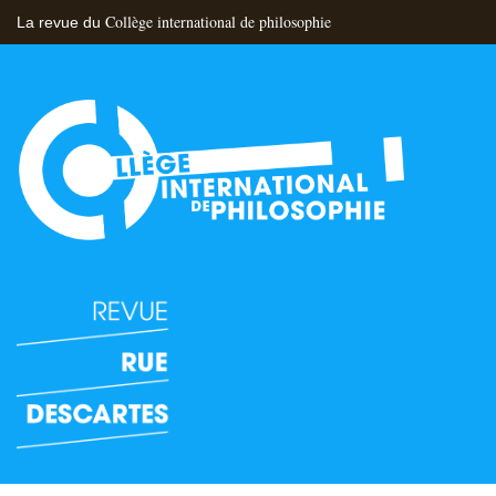
Collège international de philosophie
La revue du
Flux RSS
Nous contacter