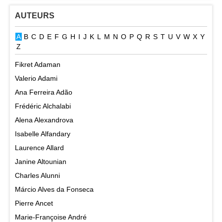
AUTEURS
A
B
C
D
E
F
G
H
I
J
K
L
M
N
O
P
Q
R
S
T
U
V
W
X
Y
Z
Fikret Adaman
Valerio Adami
Ana Ferreira Adão
Frédéric Alchalabi
Alena Alexandrova
Isabelle Alfandary
Laurence Allard
Janine Altounian
Charles Alunni
Márcio Alves da Fonseca
Pierre Ancet
Marie-Françoise André