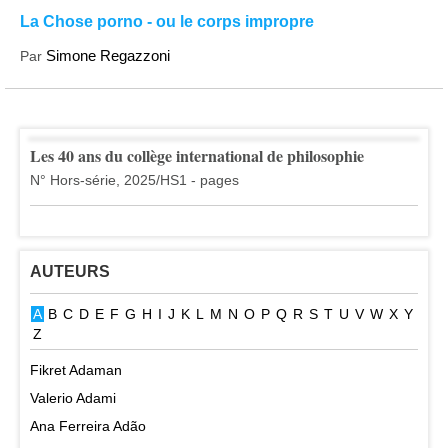
La Chose porno - ou le corps impropre
Simone Regazzoni
Par
Les 40 ans du collège international de philosophie
N° Hors-série, 2025/HS1 - pages
AUTEURS
A
B
C
D
E
F
G
H
I
J
K
L
M
N
O
P
Q
R
S
T
U
V
W
X
Y
Z
Fikret Adaman
Valerio Adami
Ana Ferreira Adão