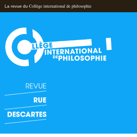
Collège international de philosophie
La revue du
Flux RSS
Nous contacter